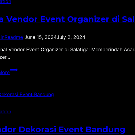
ation
a Vendor Event Organizer di Sal
inReadme
June 15, 2024
July 2, 2024
al Vendor Event Organizer di Salatiga: Memperindah Aca
izer…
Jasa
More
Vendor
Event
Organizer
di
Salatiga
ation
dor Dekorasi Event Bandung