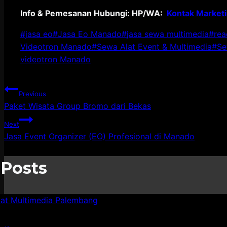
Info & Pemesanan Hubungi: HP/WA:
Kontak Market
Post
#
jasa eo
#
Jasa Eo Manado
#
jasa sewa multimedia
#
rea
Tags:
Videotron Manado
#
Sewa Alat Event & Multimedia
#
Se
videotron Manado
Post
Previous
Paket Wisata Group Bromo dari Bekas
navigation
Next
Jasa Event Organizer (EO) Profesional di Manado
 Posts