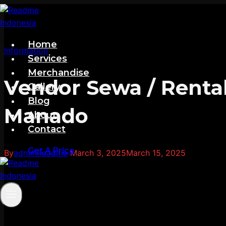
Skip
to
content
Home
Information
Services
Merchandise
Vendor Sewa / Renta
Gallery
Blog
Manado
About
Contact
Get A Price
By
adminReadme
March 3, 2025
March 15, 2025