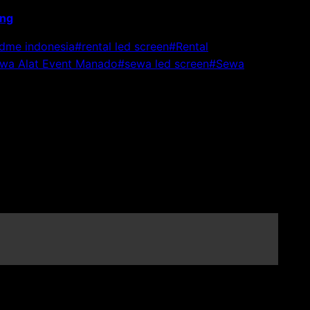
ing
dme indonesia
#
rental led screen
#
Rental
wa Alat Event Manado
#
sewa led screen
#
Sewa