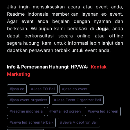
Jika ingin mensukseskan acara atau event anda,
Readme Indonesia memberikan layanan eo event.
Agar event anda berjalan dengan nyaman dan
berkesan. Walaupun kami berlokasi di
Jogja
, anda
dapat berkonsultasi secara online atau offline
segera hubungi kami untuk informasi lebih lanjut dan
dapatkan penawaran terbaik untuk event anda.
Info & Pemesanan Hubungi: HP/WA:
Kontak
Marketing
Post
#
jasa eo
#
Jasa EO Bali
#
jasa eo event
Tags:
#
jasa event organizer
#
Jasa Event Organizer Bali
#
readme indonesia
#
rental led screen
#
sewa led screen
#
sewa led screen terbaik
#
Sewa Videotron Bali