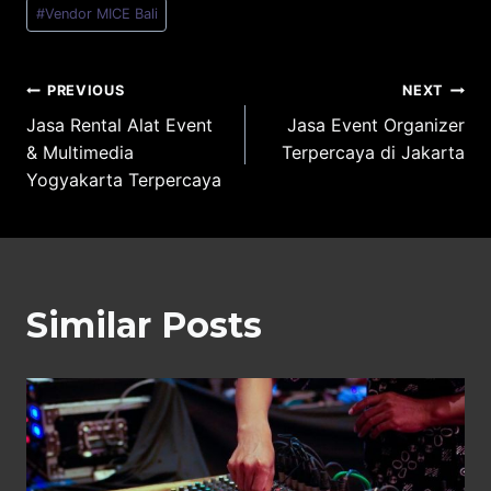
#
Vendor MICE Bali
Post
PREVIOUS
NEXT
Jasa Rental Alat Event
Jasa Event Organizer
navigation
& Multimedia
Terpercaya di Jakarta
Yogyakarta Terpercaya
Similar Posts