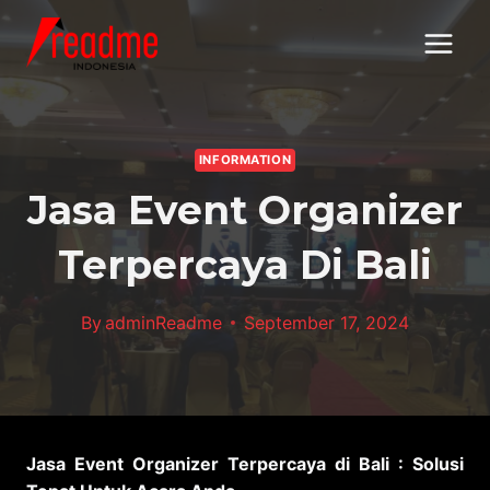
Skip
to
content
INFORMATION
Jasa Event Organizer
Terpercaya Di Bali
By
adminReadme
September 17, 2024
Jasa Event Organizer Terpercaya di Bali : Solusi