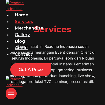
Skip
to
content
Home
Services
Services
Merchandise
Gallery
Blog
Sampai saat ini Readme Indonesia sudah
About
berkerjasama menangani Event dengan Client di
Contact
seluruh Indonesia, Di percaya lebih dari Ribuan
Client, Perusahaan sampai Instansi Pemerintah
Get A Price
seperti acara workshop, gathering, business
meeting, wedding, product launching, live show,
dan juga produksi TVC, seminar, presentasi dll.