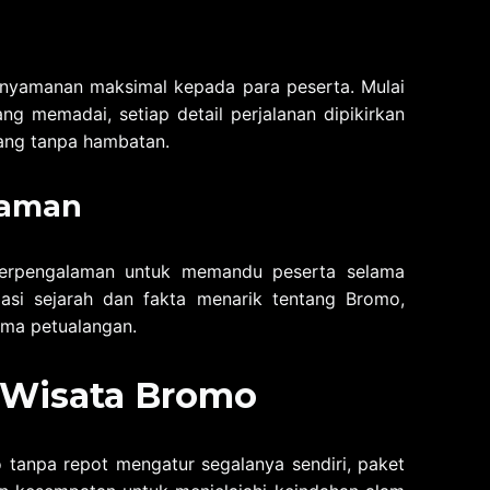
nyamanan maksimal kepada para peserta. Mulai
g memadai, setiap detail perjalanan dipikirkan
ang tanpa hambatan.
laman
berpengalaman untuk memandu peserta selama
asi sejarah dan fakta menarik tentang Bromo,
ama petualangan.
 Wisata Bromo
tanpa repot mengatur segalanya sendiri, paket