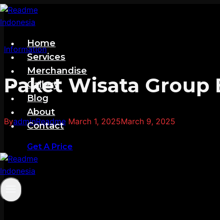
Skip
to
content
Home
Information
Services
Merchandise
Paket Wisata Group 
Gallery
Blog
About
By
adminReadme
March 1, 2025
March 9, 2025
Contact
Get A Price