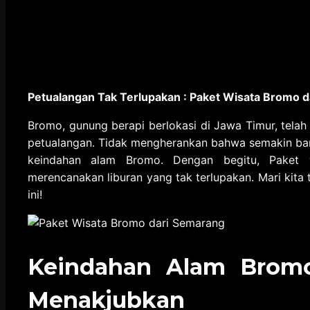
Petualangan Tak Terlupakan : Paket Wisata Bromo d
Bromo, gunung berapi berlokasi di Jawa Timur, telah 
petualangan. Tidak mengherankan bahwa semakin ba
keindahan alam Bromo. Dengan begitu, Paket
merencanakan liburan yang tak terlupakan. Mari kita 
ini!
Keindahan Alam Brom
Menakjubkan