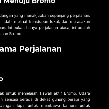
n Menuju Bromo
ngan yang menakjubkan sepanjang perjalanan.
 indah, melihat kehidupan lokal, dan merasakan
. Ini bukan hanya perjalanan biasa; ini adalah
ahan Bromo.
lama Perjalanan
o
jak untuk menjelajahi kawah aktif Bromo. Udara
 sensasi berada di dekat gunung berapi yang
. Jangan lupa untuk membawa kamera untuk