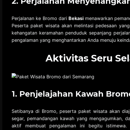
2. Perjalanan Menyenangka
Perjalanan ke Bromo dari
Bekasi
menawarkan pemanda
Peserta paket wisata akan melintasi pedesaan yang
kehangatan keramahan penduduk sepanjang perjalanan
pengalaman yang menghantarkan Anda menuju keind
Aktivitas Seru Se
1. Penjelajahan Kawah Brom
Setibanya di Bromo, peserta paket wisata akan dia
segar, pemandangan kawah yang mengagumkan, dan
aktif membuat pengalaman ini begitu istimewa