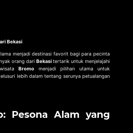
ari Bekasi
lama menjadi destinasi favorit bagi para pecinta
nyak orang dari
Bekasi
tertarik untuk menjelajahi
 wisata
Bromo
menjadi pilihan utama untuk
telusuri lebih dalam tentang serunya petualangan
o: Pesona Alam yang