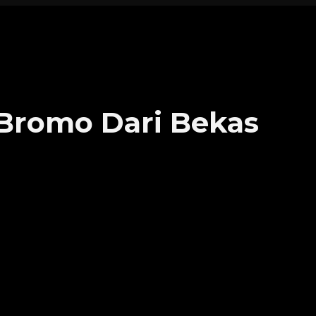
Bromo Dari Bekas