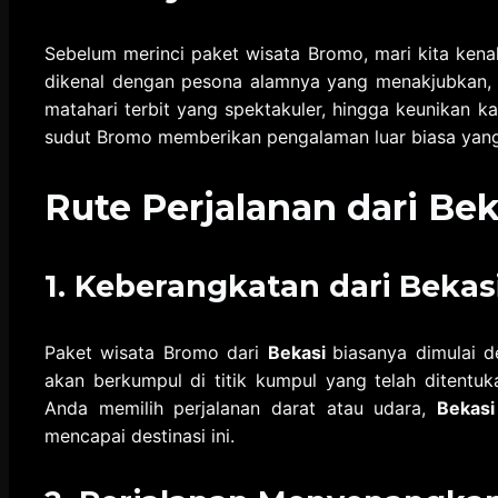
Sebelum merinci paket wisata Bromo, mari kita kena
dikenal dengan pesona alamnya yang menakjubkan, m
matahari terbit yang spektakuler, hingga keunikan 
sudut Bromo memberikan pengalaman luar biasa yang 
Rute Perjalanan dari
Bek
1. Keberangkatan dari
Bekas
Paket wisata Bromo dari
Bekasi
biasanya dimulai 
akan berkumpul di titik kumpul yang telah ditentuk
Anda memilih perjalanan darat atau udara,
Bekas
mencapai destinasi ini.