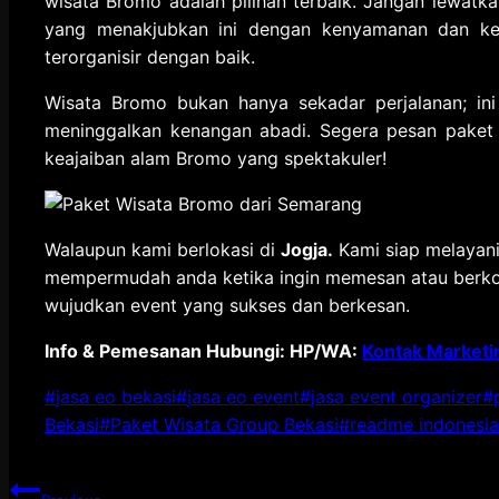
wisata Bromo adalah pilihan terbaik. Jangan lewatk
yang menakjubkan ini dengan kenyamanan dan ke
terorganisir dengan baik.
Wisata Bromo bukan hanya sekadar perjalanan; ini
meninggalkan kenangan abadi. Segera pesan paket 
keajaiban alam Bromo yang spektakuler!
Walaupun kami berlokasi di
Jogja.
Kami siap melayani
mempermudah anda ketika ingin memesan atau berkonsu
wujudkan event yang sukses dan berkesan.
Info & Pemesanan Hubungi: HP/WA:
Kontak Marketi
Post
#
jasa eo bekasi
#
jasa eo event
#
jasa event organizer
#
Tags:
Bekasi
#
Paket Wisata Group Bekasi
#
readme indonesia