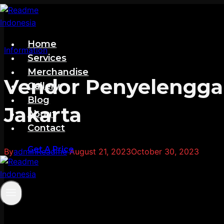
Skip
to
content
Home
Information
Services
Merchandise
Vendor Penyelenggar
Gallery
Blog
Jakarta
About
Contact
Get A Price
By
adminReadme
August 21, 2023
October 30, 2023