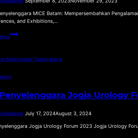
inReadme
September 8, 2023
November 29, 2023
enyelenggara MICE Batam: Mempersembahkan Pengalaman Ac
ences, and Exhibitions,…
Jasa
More
Penyelenggara
MICE
Batam
ation
Penyelenggara Jogja Urology 
inReadme
July 17, 2024
August 3, 2024
yelenggara Jogja Urology Forum 2023 Jogja Urology Foru