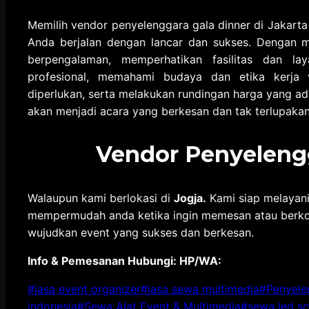
Memilih vendor penyelenggara gala dinner di Jakart
Anda berjalan dengan lancar dan sukses. Dengan m
berpengalaman, memperhatikan fasilitas dan la
profesional, memahami budaya dan etika kerja 
diperlukan, serta melakukan rundingan harga yang a
akan menjadi acara yang berkesan dan tak terlupakan
Vendor Penyelengg
Walaupun kami berlokasi di
Jogja.
Kami siap melayani
mempermudah anda ketika ingin memesan atau berkonsu
wujudkan event yang sukses dan berkesan.
Info & Pemesanan Hubungi: HP/WA:
Post
#
jasa event organizer
#
jasa sewa multimedia
#
Penyele
Tags:
indonesia
#
Sewa Alat Event & Multimedia
#
sewa led s