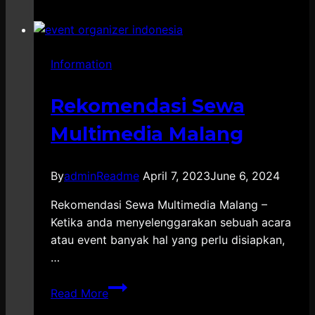
Konser
di
Jepara
Information
Rekomendasi Sewa
Multimedia Malang
By
adminReadme
April 7, 2023
June 6, 2024
Rekomendasi Sewa Multimedia Malang –
Ketika anda menyelenggarakan sebuah acara
atau event banyak hal yang perlu disiapkan,
…
Rekomendasi
Read More
Sewa