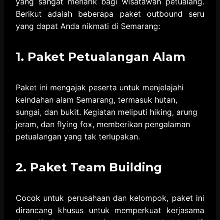
yang sangat menarik bagi wisatawan petualang.
Berikut adalah beberapa paket outbound seru
yang dapat Anda nikmati di Semarang:
1. Paket Petualangan Alam
Paket ini mengajak peserta untuk menjelajahi
keindahan alam Semarang, termasuk hutan,
sungai, dan bukit. Kegiatan meliputi hiking, arung
jeram, dan flying fox, memberikan pengalaman
petualangan yang tak terlupakan.
2. Paket Team Building
Cocok untuk perusahaan dan kelompok, paket ini
dirancang khusus untuk memperkuat kerjasama