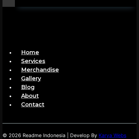
Multimedia
Malang
Home
Services
Merchandise
Gallery
Blog
About
Contact
© 2026 Readme Indonesia | Develop By
Karya Webs