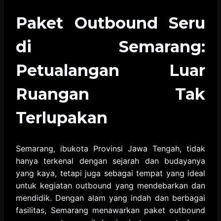
Paket Outbound Seru
di Semarang:
Petualangan Luar
Ruangan Tak
Terlupakan
Semarang, ibukota Provinsi Jawa Tengah, tidak
hanya terkenal dengan sejarah dan budayanya
yang kaya, tetapi juga sebagai tempat yang ideal
untuk kegiatan outbound yang mendebarkan dan
mendidik. Dengan alam yang indah dan berbagai
fasilitas, Semarang menawarkan paket outbound