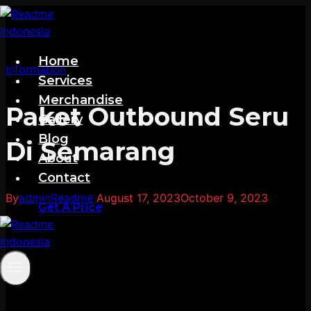
Skip
to
content
Home
Information
Services
Merchandise
Paket Outbound Seru
Gallery
Blog
Di Semarang
About
Contact
By
adminReadme
August 17, 2023
October 9, 2023
Get A Price