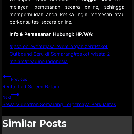
melayani pemesanan secara online, sehingga
mempermudah anda ketika ingin memesan atau
berkonsultasi secara online.
Info & Pemesanan Hubungi: HP/WA:
Post
#
jasa eo event
#
jasa event organizer
#
Paket
Tags:
Outbound Seru di Semarang
#
paket wisata 2
malam
#
readme indonesia
Post
Previous
Rental Led Screen Batam
navigation
Next
Sewa Videotron Semarang Terpercaya Berkualitas
Similar Posts