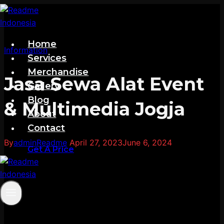
Skip
to
content
Home
Information
Services
Merchandise
Jasa Sewa Alat Event
Gallery
Blog
& Multimedia Jogja
About
Contact
By
adminReadme
April 27, 2023
June 6, 2024
Get A Price