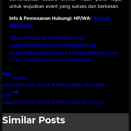
untuk wujudkan event yang sukses dan berkesan.
Info & Pemesanan Hubungi: HP/WA:
Kontak
Marketing
Post
#
jasa eo
#
jasa eo event
#
jasa event
Tags:
organizer
#
readme indonesia
#
rental led
screen
#
Sewa Alat Event & Multimedia
#
Sewa Alat
Event Jogja
#
sewa led screen terbaik
Post
Previous
Jasa Sewa Alat Event & Multimedia Semarang
navigation
Next
Jasa Sewa Alat Event & Multimedia Surabaya
Similar Posts