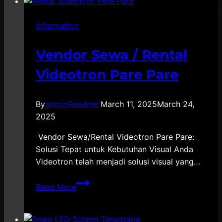
Rental
Videotron
Information
Malang
Vendor Sewa / Rental
Videotron Pare Pare
By
adminReadme
March 11, 2025
March 24,
2025
Vendor Sewa/Rental Videotron Pare Pare:
Solusi Tepat untuk Kebutuhan Visual Anda
Videotron telah menjadi solusi visual yang…
Vendor
Read More
Sewa
/
Rental