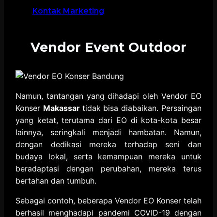
Kontak Marketing
Vendor Event Outdoor
Namun, tantangan yang dihadapi oleh Vendor EO
Konser
Makassar
tidak bisa diabaikan. Persaingan
yang ketat, terutama dari EO di kota-kota besar
lainnya, seringkali menjadi hambatan. Namun,
dengan dedikasi mereka terhadap seni dan
budaya lokal, serta kemampuan mereka untuk
beradaptasi dengan perubahan, mereka terus
bertahan dan tumbuh.
Sebagai contoh, beberapa Vendor EO Konser telah
berhasil menghadapi pandemi COVID-19 dengan