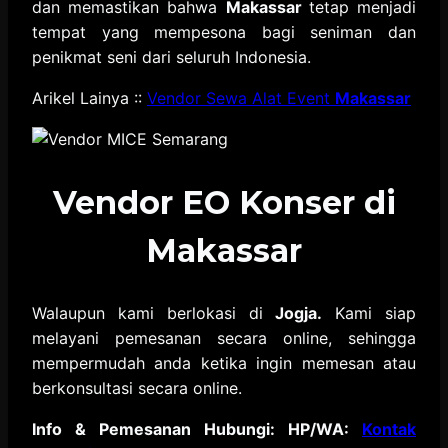
dan memastikan bahwa
Makassar
tetap menjadi
tempat yang mempesona bagi seniman dan
penikmat seni dari seluruh Indonesia.
Arikel Lainya ::
Vendor Sewa Alat Event
Makassar
Vendor EO Konser di
Makassar
Walaupun kami berlokasi di
Jogja.
Kami siap
melayani pemesanan secara online, sehingga
mempermudah anda ketika ingin memesan atau
berkonsultasi secara online.
Info & Pemesanan Hubungi: HP/WA:
Kontak