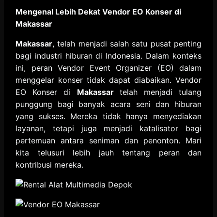
Mengenal Lebih Dekat Vendor EO Konser di
Makassar
Makassar
, telah menjadi salah satu pusat penting
bagi industri hiburan di Indonesia. Dalam konteks
ini, peran Vendor Event Organizer (EO) dalam
menggelar konser tidak dapat diabaikan. Vendor
EO Konser di
Makassar
telah menjadi tulang
punggung bagi banyak acara seni dan hiburan
yang sukses. Mereka tidak hanya menyediakan
layanan, tetapi juga menjadi katalisator bagi
pertemuan antara seniman dan penonton. Mari
kita telusuri lebih jauh tentang peran dan
kontribusi mereka.