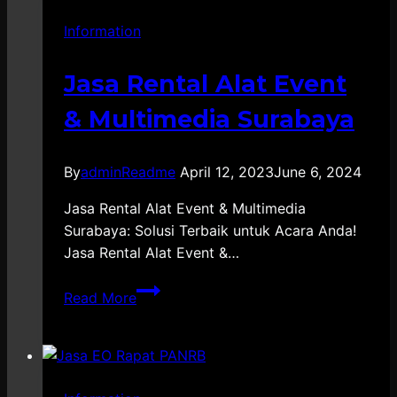
Information
Jasa Rental Alat Event
& Multimedia Surabaya
By
adminReadme
April 12, 2023
June 6, 2024
Jasa Rental Alat Event & Multimedia
Surabaya: Solusi Terbaik untuk Acara Anda!
Jasa Rental Alat Event &…
Jasa
Read More
Rental
Alat
Event
&