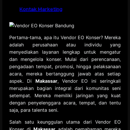
Kontak Marketing
Pertama-tama, apa itu Vendor EO Konser? Mereka
adalah perusahaan atau individu yang
menyediakan layanan lengkap untuk mengatur
dan mengelola konser. Mulai dari perencanaan,
pengadaan tempat, promosi, hingga pelaksanaan
acara, mereka bertanggung jawab atas setiap
aspek. Di
Makassar
, Vendor EO ini seringkali
merupakan bagian integral dari komunitas seni
setempat. Mereka memiliki jaringan yang kuat
dengan penyelenggara acara, tempat, dan tentu
saja, para talenta seni.
Salah satu keunggulan utama dari Vendor EO
Konser di
Makassar
adalah pemahaman mereka