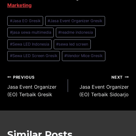
Marketing
Post
#
Jasa EO Gresik
#
Jasa Event Organizer Gresik
Tags:
#
jasa sewa multimedia
#
readme indonesia
#
Sewa LED Indonesia
#
sewa led screen
#
Sewa LED Screen Gresik
#
Vendor Mice Gresik
Post
PREVIOUS
NEXT
Jasa Event Organizer
Jasa Event Organizer
navigation
(EO) Terbaik Gresik
(EO) Terbaik Sidoarjo
Similar Posts