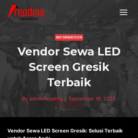
Skip
to
content
INFORMATION
Vendor Sewa LED
Screen Gresik
Terbaik
By
adminReadme
September 18, 2025
Vendor Sewa LED Screen Gresik: Solusi Terbaik