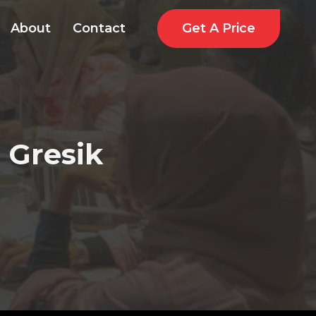
Get A Price
About
Contact
 Gresik