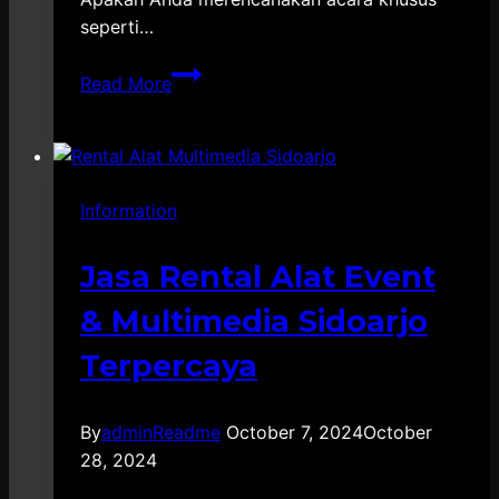
seperti…
Vendor
Read More
Kontraktor
Special
Booth
Salatiga
Information
Jasa Rental Alat Event
& Multimedia Sidoarjo
Terpercaya
By
adminReadme
October 7, 2024
October
28, 2024