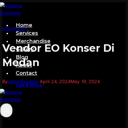
Skip
to
content
Home
Information
Services
Merchandise
Vendor EO Konser Di
Gallery
Blog
Medan
About
Contact
By
adminReadme
April 24, 2024
May 19, 2024
Get A Price