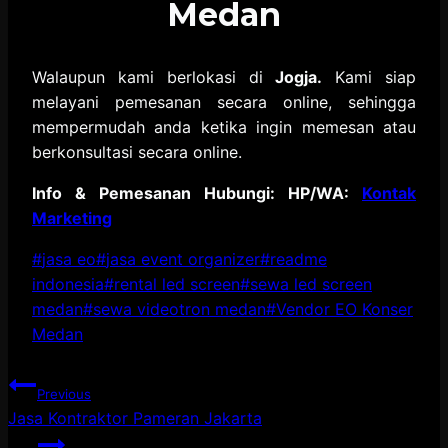
Medan
Walaupun kami berlokasi di
Jogja.
Kami siap
melayani pemesanan secara online, sehingga
mempermudah anda ketika ingin memesan atau
berkonsultasi secara online.
Info & Pemesanan Hubungi: HP/WA:
Kontak
Marketing
Post
#
jasa eo
#
jasa event organizer
#
readme
Tags:
indonesia
#
rental led screen
#
sewa led screen
medan
#
sewa videotron medan
#
Vendor EO Konser
Medan
Post
Previous
Jasa Kontraktor Pameran Jakarta
navigation