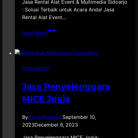
Jasa Rental Alat Event & Multimedia Sidoarjo
: Solusi Terbaik untuk Acara Anda! Jasa
Rental Alat Event…
Jasa
Read More
Rental
Alat
Event
&
Information
Multimedia
Sidoarjo
Terpercaya
Jasa Penyelenggara
MICE Jogja
By
adminReadme
September 10,
2023
December 6, 2023
Jasa Penyelenggara MICE Jogja: