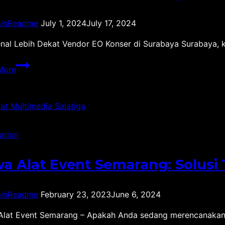
inReadme
July 1, 2024
July 17, 2024
al Lebih Dekat Vendor EO Konser di Surabaya Surabaya, k
Vendor
More
EO
Konser
di
Surabaya
ation
a Alat Event Semarang: Solusi
inReadme
February 23, 2023
June 6, 2024
Alat Event Semarang – Apakah Anda sedang merencanakan 