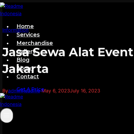
Skip
to
content
Home
Information
Services
Merchandise
Jasa Sewa Alat Even
Gallery
Blog
Jakarta
About
Contact
Get A Price
By
adminReadme
May 6, 2023
July 16, 2023