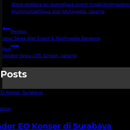
Post
#
jasa eo
#
jasa eo event
#
jasa event organizer
#
readme 
Tags:
Multimedia
#
Sewa Alat Multimedia Jakarta
Post
Previous
Jasa Sewa Alat Event & Multimedia Bandung
navigation
Next
Vendor Sewa LED Screen Jakarta
 Posts
ation
dor EO Konser di Surabaya