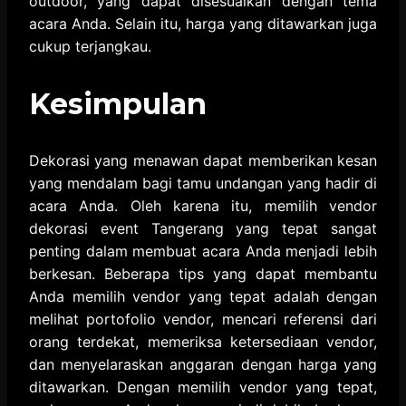
outdoor, yang dapat disesuaikan dengan tema
acara Anda. Selain itu, harga yang ditawarkan juga
cukup terjangkau.
Kesimpulan
Dekorasi yang menawan dapat memberikan kesan
yang mendalam bagi tamu undangan yang hadir di
acara Anda. Oleh karena itu, memilih vendor
dekorasi event Tangerang yang tepat sangat
penting dalam membuat acara Anda menjadi lebih
berkesan. Beberapa tips yang dapat membantu
Anda memilih vendor yang tepat adalah dengan
melihat portofolio vendor, mencari referensi dari
orang terdekat, memeriksa ketersediaan vendor,
dan menyelaraskan anggaran dengan harga yang
ditawarkan. Dengan memilih vendor yang tepat,