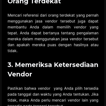
Orang Terdekat
Mencari referensi dari orang terdekat yang pernah
menggunakan jasa vendor tersebut juga dapat
membantu Anda dalam memilih vendor yang
tepat. Anda dapat bertanya tentang pengalaman
mereka dalam menggunakan jasa vendor tersebut
dan apakah mereka puas dengan hasilnya atau
tidak.
3. Memeriksa Ketersediaan
Vendor
Pastikan bahwa vendor yang Anda pilih tersedia
pada tanggal dan waktu yang Anda tentukan. Jika
tidak, maka Anda perlu mencari vendor lain yang