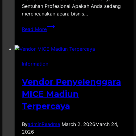
Sentuhan Profesional Apakah Anda sedang
merencanakan acara bisnis…
Corporate
Read More
Event
Organizer
Jakarta
Information
Vendor Penyelenggara
MICE Madiun
Terpercaya
By
adminReadme
March 2, 2026
March 24,
2026