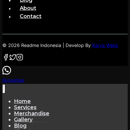
Blog
About
Contact
© 2026 Readme Indonesia | Develop By
Karya Webs
Konsultasi
Home
Services
Merchandise
Gallery
Blog