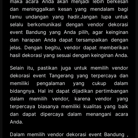
maka acara Anda akan menjadi lebih berkesan
dan meninggalkan kesan yang mendalam bagi
tamu undangan yang hadir.Jangan lupa untuk
selalu berkomunikasi dengan vendor dekorasi
event Bandung yang Anda pilih, agar keinginan
dan harapan Anda dapat tersampaikan dengan
jelas. Dengan begitu, vendor dapat memberikan
hasil dekorasi yang sesuai dengan keinginan Anda.
Selain itu, pastikan juga untuk memilih vendor
dekorasi event Tangerang yang terpercaya dan
memiliki pengalaman yang cukup dalam
bidangnya. Hal ini dapat dijadikan pertimbangan
dalam memilih vendor, karena vendor yang
terpercaya biasanya memiliki kualitas yang baik
dan dapat dipercaya dalam menangani acara
Anda.
Dalam memilih vendor dekorasi event Bandung ,