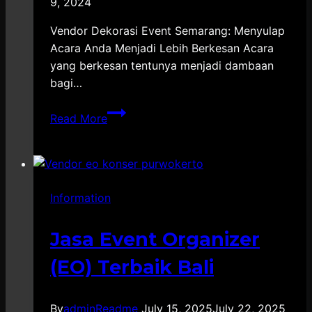
9, 2024
Vendor Dekorasi Event Semarang: Menyulap
Acara Anda Menjadi Lebih Berkesan Acara
yang berkesan tentunya menjadi dambaan
bagi…
Vendor
Read More
Dekorasi
Event
Semarang
Information
Jasa Event Organizer
(EO) Terbaik Bali
By
adminReadme
July 15, 2025
July 22, 2025