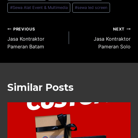
#
Sewa Alat Event & Multimedia
#
sewa led screen
Post
PREVIOUS
NEXT
Jasa Kontraktor
Jasa Kontraktor
navigation
Pameran Batam
Pameran Solo
Similar Posts