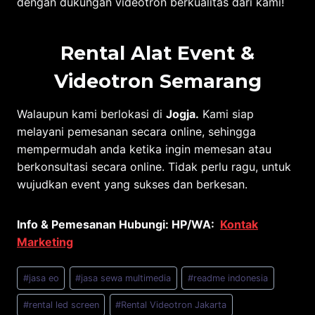
dengan dukungan videotron berkualitas dari kami!
Rental Alat Event &
Videotron Semarang
Walaupun kami berlokasi di
Jogja.
Kami siap
melayani pemesanan secara online, sehingga
mempermudah anda ketika ingin memesan atau
berkonsultasi secara online. Tidak perlu ragu, untuk
wujudkan event yang sukses dan berkesan.
Info & Pemesanan Hubungi: HP/WA:
Kontak
Marketing
Post
#
jasa eo
#
jasa sewa multimedia
#
readme indonesia
Tags:
#
rental led screen
#
Rental Videotron Jakarta