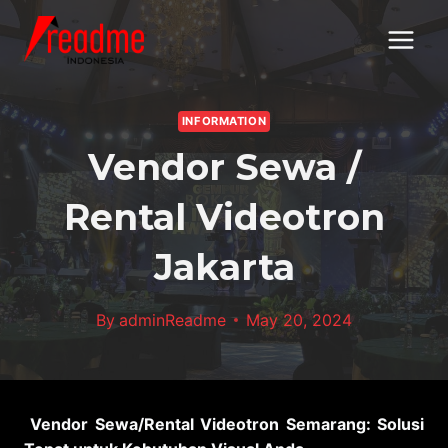
Skip
to
content
INFORMATION
Vendor Sewa /
Rental Videotron
Jakarta
By
adminReadme
May 20, 2024
Vendor Sewa/Rental Videotron Semarang: Solusi