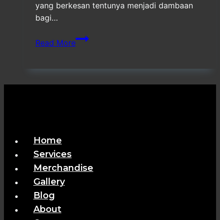
yang berkesan tentunya menjadi dambaan
bagi…
Vendor
Read More
Dekorasi
Event
Bekasi
Home
Services
Merchandise
Gallery
Blog
About