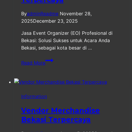
By
adminReadme
November 28,
2025
December 23, 2025
Jasa Event Organizer (EO) Profesional di
Bekasi: Solusi Sukses untuk Acara Anda
Bekasi, sebagai kota besar di …
Jasa
Read More
Event
Organizer
(EO)
Profesional
Information
di
Bekasi
Vendor Merchandise
Terpercaya
Bekasi Terpercaya