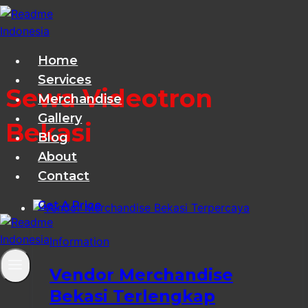
Skip
to
content
Home
Services
Sewa Videotron
Merchandise
Gallery
Bekasi
Blog
About
Contact
Get A Price
Information
Vendor Merchandise
Bekasi Terlengkap