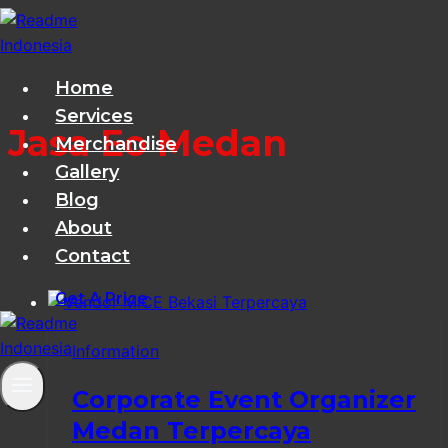
Skip
to
content
Home
Services
Jasa Eo Medan
Merchandise
Gallery
Blog
About
Contact
Get A Price
Information
Corporate Event Organizer
Medan Terpercaya