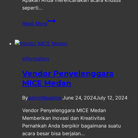
Apakah Anda merencanakan acara khusus
seperti…
Vendor
Read More
Kontraktor
Special
Booth
Medan
Information
Vendor Penyelenggara
MICE Medan
By
adminReadme
June 24, 2024
July 12, 2024
Vendor Penyelenggara MICE Medan
Memberikan Inovasi dan Kreativitas
Pernahkah Anda berpikir bagaimana suatu
acara besar bisa berjalan…