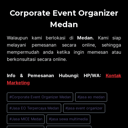
Corporate Event Organizer
Medan
Walaupun kami berlokasi di
Medan
.
Kami siap
melayani pemesanan secara online, sehingga
mempermudah anda ketika ingin memesan atau
berkonsultasi secara online.
Info & Pemesanan Hubungi: HP/WA:
Kontak
Marketing
Post
#
Corporate Event Organizer Medan
#
jasa eo medan
Tags:
#
Jasa EO Terpercaya Medan
#
jasa event organizer
#
Jasa MICE Medan
#
jasa sewa multimedia