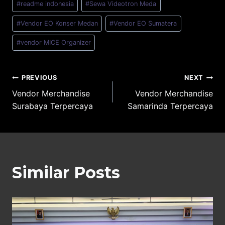
#
readme indonesia
#
Sewa Videotron Meda
#
Vendor EO Konser Medan
#
Vendor EO Sumatera
#
vendor MICE Organizer
Post
PREVIOUS
NEXT
Vendor Merchandise
Vendor Merchandise
navigation
Surabaya Terpercaya
Samarinda Terpercaya
Similar Posts