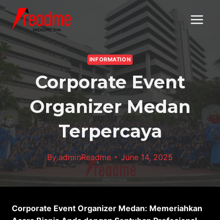
Skip
to
content
INFORMATION
Corporate Event
Organizer Medan
Terpercaya
By
adminReadme
June 14, 2025
Corporate Event Organizer Medan: Memeriahkan