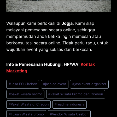
Walaupun kami berlokasi di
Jogja.
Kami siap
melayani pemesanan secara online, sehingga
mempermudah anda ketika ingin memesan atau
berkonsultasi secara online. Tidak perlu ragu, untuk
wujudkan event yang sukses dan berkesan.
Info & Pemesanan Hubungi: HP/WA:
Kontak
Marketing
Post
#
Jasa EO Cirebon
#
jasa eo event
#
jasa event organizer
Tags:
#
paket wisata bromo
#
Paket Wisata Bromo dari Cirebon
#
Paket Wisata di Cirebon
#
readme indonesia
#
Tujuan Wisata Bromo
#
Vendor WIsata Cirebon