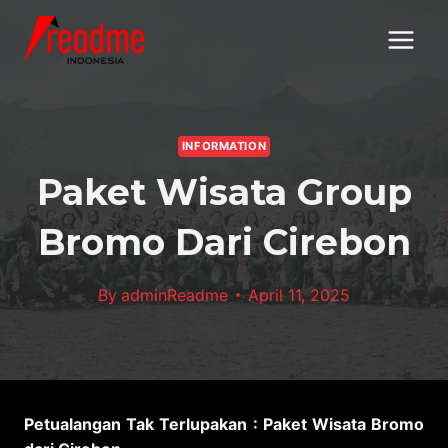
Skip
to
content
INFORMATION
Paket Wisata Group
Bromo Dari Cirebon
By
adminReadme
April 11, 2025
Petualangan Tak Terlupakan : Paket Wisata Bromo