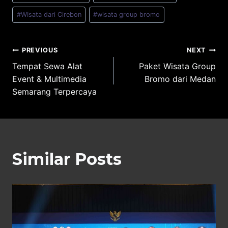
#
WIsata dari Cirebon
#
wisata group bromo
Post
PREVIOUS
NEXT
Tempat Sewa Alat
Paket Wisata Group
navigation
Event & Multimedia
Bromo dari Medan
Semarang Terpercaya
Similar Posts