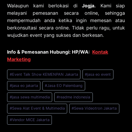
Walaupun kami berlokasi di
Jogja.
Kami siap
melayani pemesanan secara online, sehingga
mempermudah anda ketika ingin memesan atau
berkonsultasi secara online. Tidak perlu ragu, untuk
wujudkan event yang sukses dan berkesan.
Info & Pemesanan Hubungi: HP/WA:
Kontak
Marketing
Post
#
Event Talk Show KEMENPAN Jakarta
#
jasa eo event
Tags:
#
jasa eo jakarta
#
Jasa EO Palembang
#
jasa sewa multimedia
#
readme indonesia
#
Sewa Alat Event & Multimedia
#
Sewa Videotron Jakarta
#
Vendor MICE Jakarta