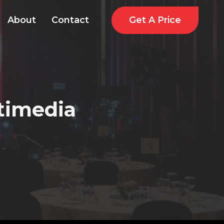
Get A Price
About
Contact
ltimedia