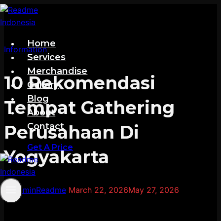
Skip
to
content
Home
Information
Services
Merchandise
10 Rekomendasi
Gallery
Blog
Tempat Gathering
About
Contact
Perusahaan Di
Get A Price
Yogyakarta
By
adminReadme
March 22, 2026
May 27, 2026