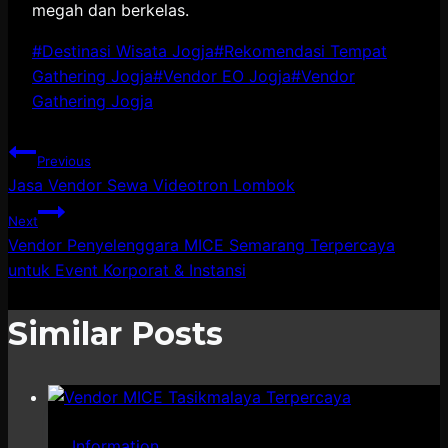
megah dan berkelas.
Post
#
Destinasi Wisata Jogja
#
Rekomendasi Tempat
Tags:
Gathering Jogja
#
Vendor EO Jogja
#
Vendor
Gathering Jogja
Post
Previous
Jasa Vendor Sewa Videotron Lombok
navigation
Next
Vendor Penyelenggara MICE Semarang Terpercaya
untuk Event Korporat & Instansi
Similar Posts
Information