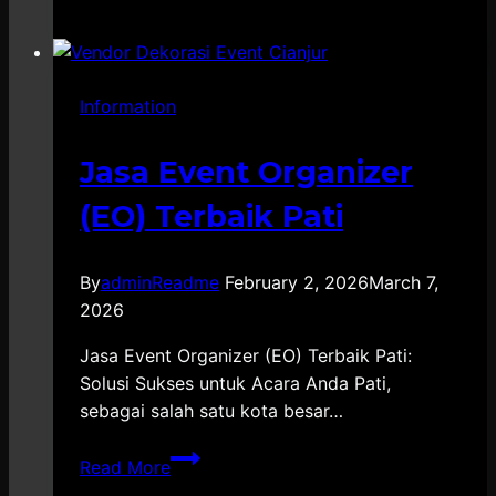
Event
Semarang:
Solusi
Information
Tepat
untuk
Acara
Jasa Event Organizer
Anda
(EO) Terbaik Pati
By
adminReadme
February 2, 2026
March 7,
2026
Jasa Event Organizer (EO) Terbaik Pati:
Solusi Sukses untuk Acara Anda Pati,
sebagai salah satu kota besar…
Jasa
Read More
Event