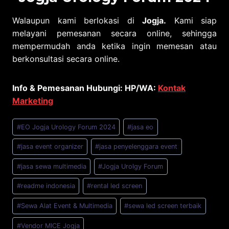
Walaupun kami berlokasi di
Jogja.
Kami siap
melayani pemesanan secara online, sehingga
mempermudah anda ketika ingin memesan atau
berkonsultasi secara online.
Info & Pemesanan Hubungi: HP/WA:
Kontak
Marketing
Post
#
EO Jogja Urology Forum 2024
#
jasa eo
Tags:
#
jasa event organizer
#
jasa penyelenggara event
#
jasa sewa multimedia
#
Jogja Urolgy Forum
#
readme indonesia
#
rental led screen
#
Sewa Alat Event & Multimedia
#
sewa led screen terbaik
#
Vendor MICE Jogja