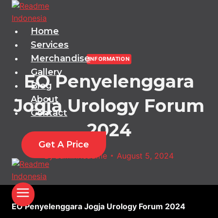
Skip
to
content
Home
Services
Merchandise
INFORMATION
Gallery
EO Penyelenggara
Blog
About
Jogja Urology Forum
Contact
2024
Get A Price
By
adminReadme
August 5, 2024
EO Penyelenggara Jogja Urology Forum 2024