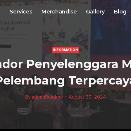
e
Services
Merchandise
Gallery
Blog
INFORMATION
dor Penyelenggara 
Pelembang Terpercay
By
adminReadme
August 30, 2024