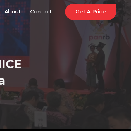
Get A Price
About
Contact
MICE
a