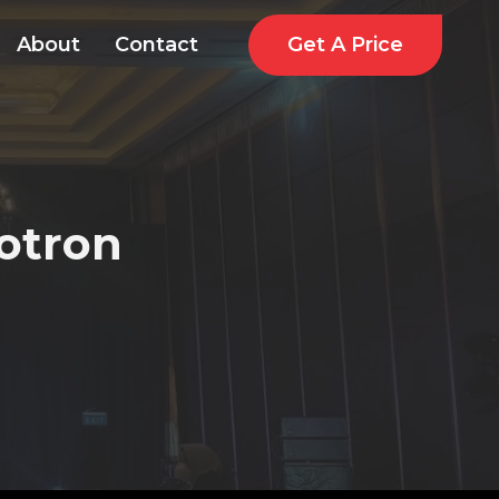
Get A Price
About
Contact
otron