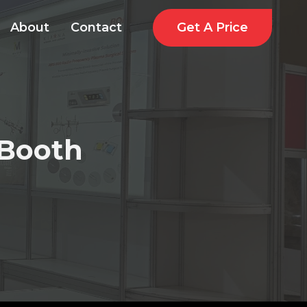
Get A Price
About
Contact
 Booth