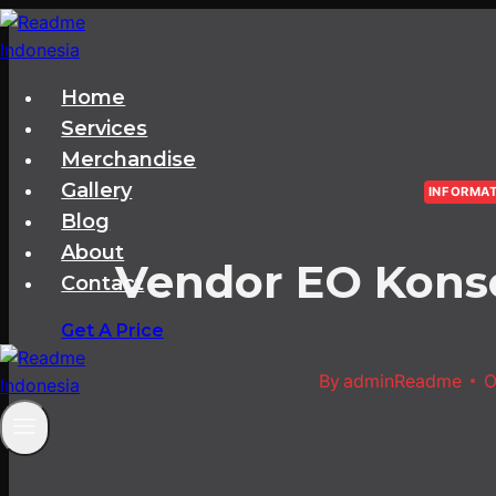
Skip
to
content
Home
Services
Merchandise
Gallery
INFORMA
Blog
About
Vendor EO Kons
Contact
Get A Price
By
adminReadme
O