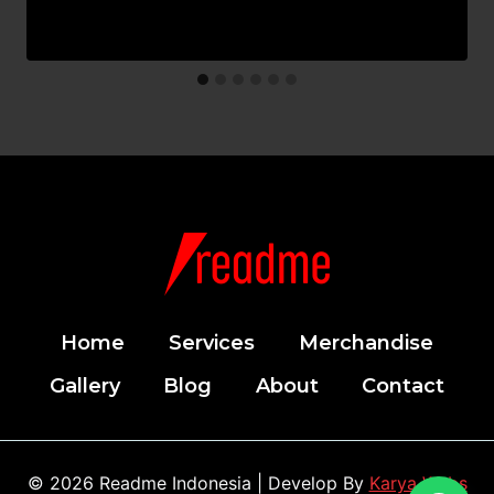
Home
Services
Merchandise
Gallery
Blog
About
Contact
© 2026 Readme Indonesia | Develop By
Karya Webs