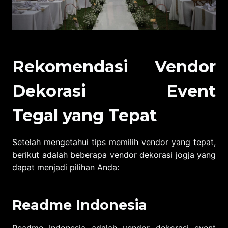
Rekomendasi Vendor
Dekorasi Event
Tegal
yang Tepat
Setelah mengetahui tips memilih vendor yang tepat,
berikut adalah beberapa vendor dekorasi jogja yang
dapat menjadi pilihan Anda:
Readme Indonesia