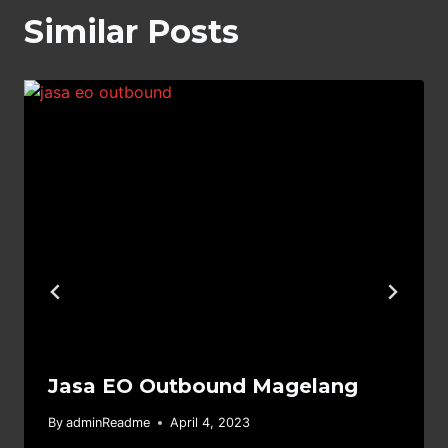
Similar Posts
Jasa EO Outbound Magelang
By
adminReadme
April 4, 2023