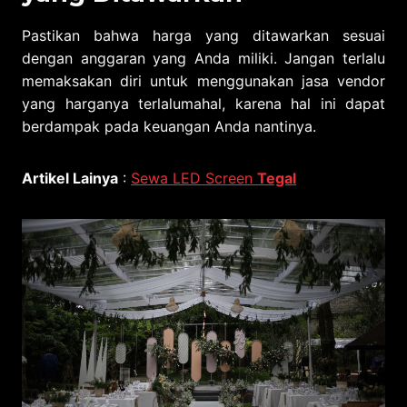
Pastikan bahwa harga yang ditawarkan sesuai
dengan anggaran yang Anda miliki. Jangan terlalu
memaksakan diri untuk menggunakan jasa vendor
yang harganya terlalumahal, karena hal ini dapat
berdampak pada keuangan Anda nantinya.
Artikel Lainya
:
Sewa LED Screen
Tegal