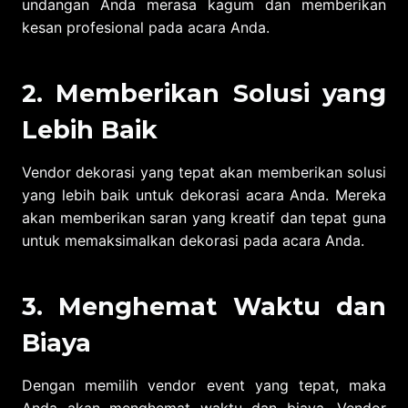
undangan Anda merasa kagum dan memberikan
kesan profesional pada acara Anda.
2. Memberikan Solusi yang
Lebih Baik
Vendor dekorasi yang tepat akan memberikan solusi
yang lebih baik untuk dekorasi acara Anda. Mereka
akan memberikan saran yang kreatif dan tepat guna
untuk memaksimalkan dekorasi pada acara Anda.
3. Menghemat Waktu dan
Biaya
Dengan memilih vendor event yang tepat, maka
Anda akan menghemat waktu dan biaya. Vendor