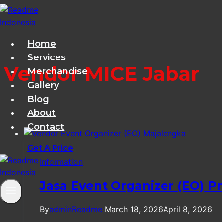
Skip
to
content
Home
Services
Vendor MICE Jabar
Merchandise
Gallery
Blog
About
Contact
Get A Price
Information
Jasa Event Organizer (EO) P
By
adminReadme
March 18, 2026
April 8, 2026