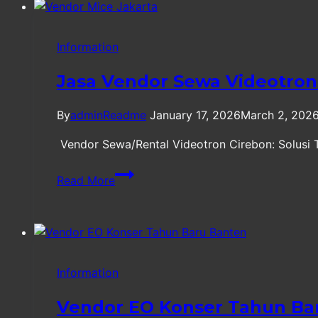
Majalengka
Information
Jasa Vendor Sewa Videotron
By
adminReadme
January 17, 2026
March 2, 202
Vendor Sewa/Rental Videotron Cirebon: Solusi T
Jasa
Read More
Vendor
Sewa
Videotron
Cirebon
Information
Vendor EO Konser Tahun Ba