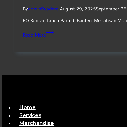
By
adminReadme
August 29, 2025
September 25
EO Konser Tahun Baru di Banten: Meriahkan Mom
Vendor
Read More
EO
Konser
Tahun
Baru
Banten
Home
Services
Merchandise