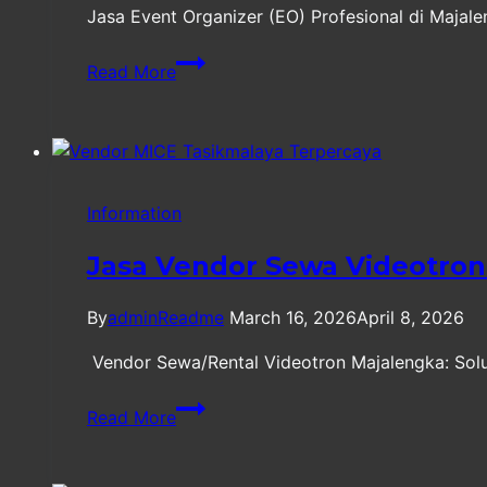
Jasa Event Organizer (EO) Profesional di Majal
Jasa
Read More
Event
Organizer
(EO)
Profesional
di
Information
Majalengka
Terpercaya
Jasa Vendor Sewa Videotron
By
adminReadme
March 16, 2026
April 8, 2026
Vendor Sewa/Rental Videotron Majalengka: Solus
Jasa
Read More
Vendor
Sewa
Videotron