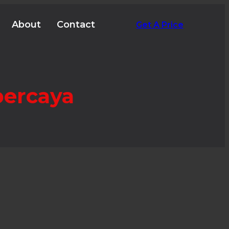
About
Contact
Get A Price
percaya