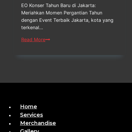
EO Konser Tahun Baru di Jakarta:
Meriahkan Momen Pergantian Tahun
dengan Event Terbaik Jakarta, kota yang
terkenal…
Vendor
Read More
EO
Konser
Tahun
Baru
Jakarta
Home
Services
Merchandise
Gallery