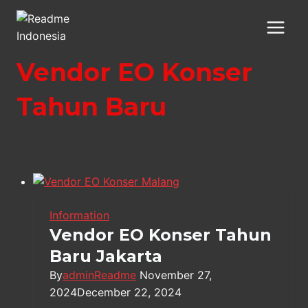
Skip
to
content
Vendor EO Konser
Tahun Baru
Information
Vendor EO Konser Tahun
Baru Jakarta
By
adminReadme
November 27,
2024
December 22, 2024