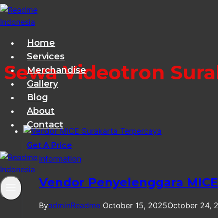
Skip
to
content
Home
Services
Sewa Videotron Sura
Merchandise
Gallery
Blog
About
Contact
Get A Price
Information
Vendor Penyelenggara MICE 
By
adminReadme
October 15, 2025
October 24, 