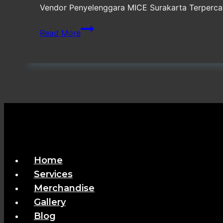
Vendor Penyelenggara MICE Surakarta Terpercaya
Vendor
Read More
Penyelenggara
MICE
Surakarta
Terpercaya
Home
Services
Merchandise
Gallery
Blog