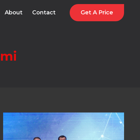
Get A Price
About
Contact
umi