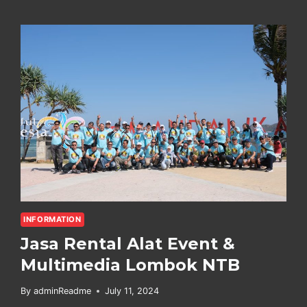
MICE
LOMBOK
TERPERCAYA
INFORMATION
Jasa Rental Alat Event &
Multimedia Lombok NTB
By
adminReadme
July 11, 2024