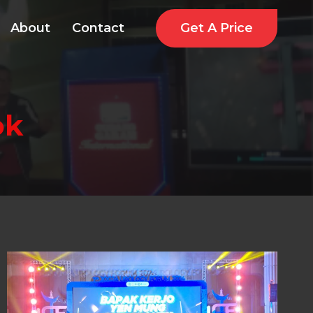
Get A Price
About
Contact
ok