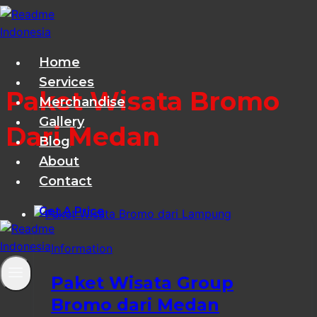
Skip
to
content
Home
Services
Paket Wisata Bromo
Merchandise
Gallery
Dari Medan
Blog
About
Contact
Get A Price
Information
Paket Wisata Group
Bromo dari Medan