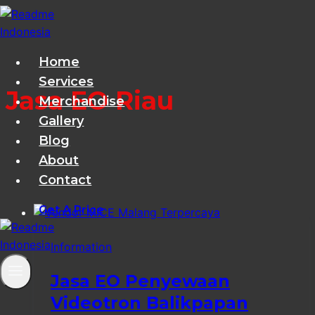
Skip
to
content
Home
Services
Jasa EO Riau
Merchandise
Gallery
Blog
About
Contact
Get A Price
Information
Jasa EO Penyewaan
Videotron Balikpapan