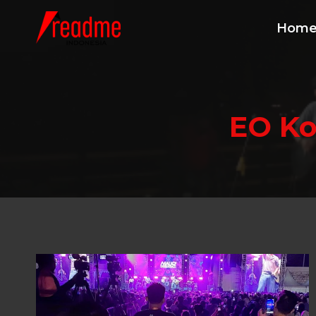
Skip
to
Hom
content
EO Ko