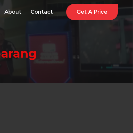
Get A Price
About
Contact
marang