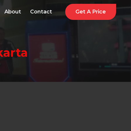
Get A Price
About
Contact
karta