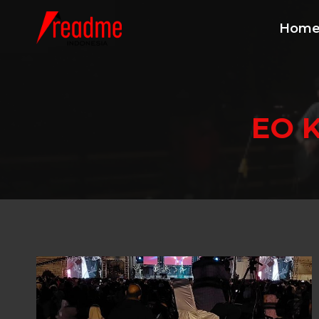
Skip
to
Hom
content
EO K