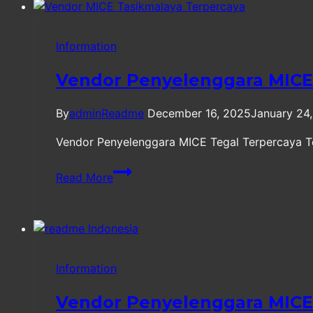
Terpercaya
Information
Vendor Penyelenggara MICE
By
adminReadme
December 16, 2025
January 24
Vendor Penyelenggara MICE Tegal Terpercaya Teg
Vendor
Read More
Penyelenggara
MICE
Tegal
Terpercaya
Information
Vendor Penyelenggara MICE