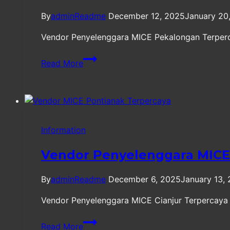
By
adminReadme
December 12, 2025
January 20
Vendor Penyelenggara MICE Pekalongan Terpercay
Vendor
Read More
Penyelenggara
MICE
Pekalongan
Terpercaya
Information
Vendor Penyelenggara MICE 
By
adminReadme
December 6, 2025
January 13,
Vendor Penyelenggara MICE Cianjur Terpercaya Ci
Vendor
Read More