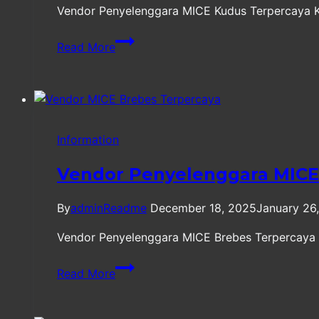
Vendor Penyelenggara MICE Kudus Terpercaya Kud
Vendor
Read More
Penyelenggara
MICE
Kudus
Terpercaya
Information
Vendor Penyelenggara MICE
By
adminReadme
December 18, 2025
January 26
Vendor Penyelenggara MICE Brebes Terpercaya Br
Vendor
Read More
Penyelenggara
MICE
Brebes