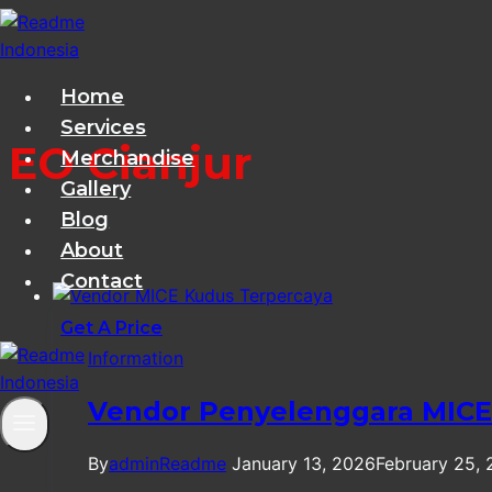
Skip
to
content
Home
Services
EO Cianjur
Merchandise
Gallery
Blog
About
Contact
Get A Price
Information
Vendor Penyelenggara MICE
By
adminReadme
January 13, 2026
February 25,