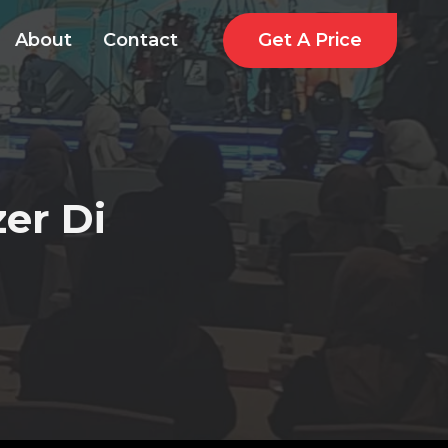
Get A Price
About
Contact
er Di