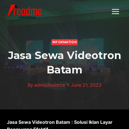
Skip
to
content
INFORMATION
Jasa Sewa Videotron
Batam
By
adminReadme
June 21, 2023
Jasa Sewa Videotron Batam : Solusi Iklan Layar