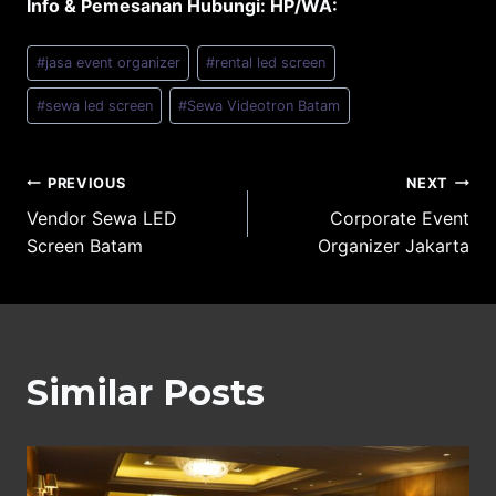
Info & Pemesanan Hubungi: HP/WA:
Post
#
jasa event organizer
#
rental led screen
Tags:
#
sewa led screen
#
Sewa Videotron Batam
Post
PREVIOUS
NEXT
Vendor Sewa LED
Corporate Event
navigation
Screen Batam
Organizer Jakarta
Similar Posts