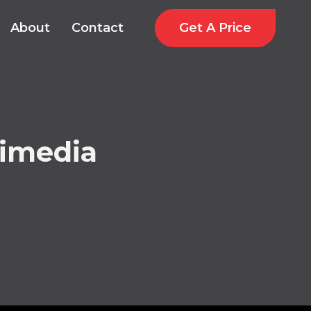
Get A Price
About
Contact
timedia