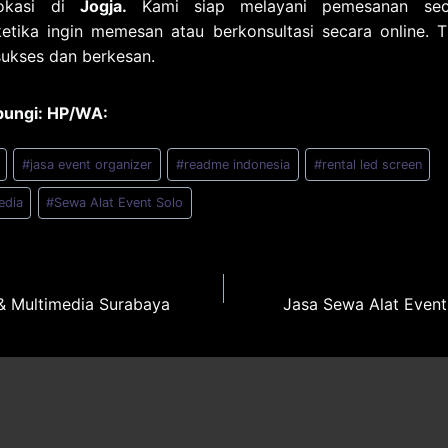
lokasi di
Jogja.
Kami siap melayani pemesanan seca
ika ingin memesan atau berkonsultasi secara online. Ti
ukses dan berkesan.
bungi: HP/WA:
#
jasa event organizer
#
readme indonesia
#
rental led screen
edia
#
Sewa Alat Event Solo
& Multimedia Surabaya
Jasa Sewa Alat Event
n