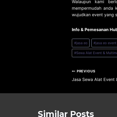
Walaupun kami ber
mempermudah anda ket
wujudkan event yang s
Info & Pemesanan Hu
Post
#
jasa eo
#
jasa eo event
Tags:
#
Sewa Alat Event & Multim
Post
PREVIOUS
Jasa Sewa Alat Event 
navigatio
Similar Posts