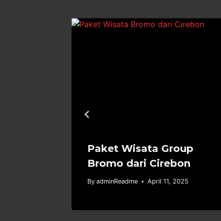
i 2023
Paket Wisata Group
Bromo dari Cirebon
4, 2023
By
adminReadme
April 11, 2025