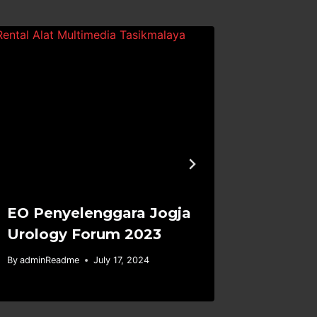
EO Penyelenggara Jogja
Vendor
Urology Forum 2023
Bali T
By
adminReadme
July 17, 2024
By
adminRe