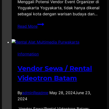
Menggali Potensi Vendor Event Organizer di
Yogyakarta Yogyakarta, tidak hanya dikenal
sebagai kota dengan warisan budaya dan…
Menggali
Read More
Potensi
Vendor
Event
Organizer
Information
di
Yogyakarta
Vendor Sewa / Rental
Videotron Batam
By
adminReadme
May 28, 2024
June 23,
2024
Vendor Sewa/Rental Videotron Batam: