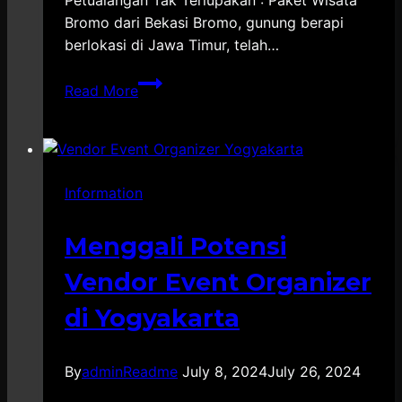
Petualangan Tak Terlupakan : Paket Wisata
Bromo dari Bekasi Bromo, gunung berapi
berlokasi di Jawa Timur, telah…
Paket
Read More
Wisata
Group
Bromo
dari
Information
Bekasi
Menggali Potensi
Vendor Event Organizer
di Yogyakarta
By
adminReadme
July 8, 2024
July 26, 2024