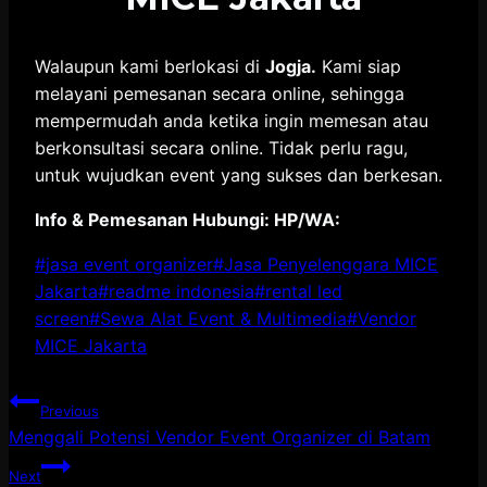
Walaupun kami berlokasi di
Jogja.
Kami siap
melayani pemesanan secara online, sehingga
mempermudah anda ketika ingin memesan atau
berkonsultasi secara online. Tidak perlu ragu,
untuk wujudkan event yang sukses dan berkesan.
Info & Pemesanan Hubungi: HP/WA:
Post
#
jasa event organizer
#
Jasa Penyelenggara MICE
Tags:
Jakarta
#
readme indonesia
#
rental led
screen
#
Sewa Alat Event & Multimedia
#
Vendor
MICE Jakarta
Post
Previous
Menggali Potensi Vendor Event Organizer di Batam
navigation
Next