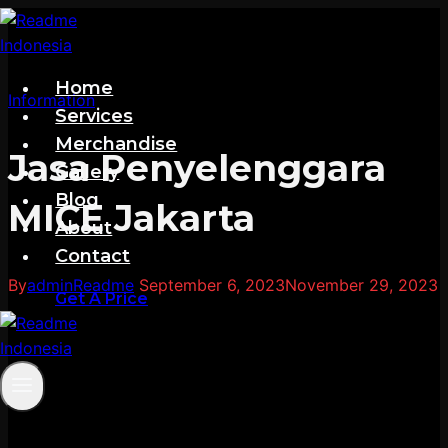
Skip
to
content
Home
Information
Services
Merchandise
Jasa Penyelenggara
Gallery
Blog
MICE Jakarta
About
Contact
By
adminReadme
September 6, 2023
November 29, 2023
Get A Price