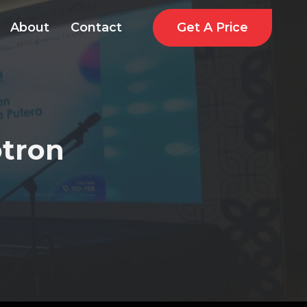
Get A Price
About
Contact
tron